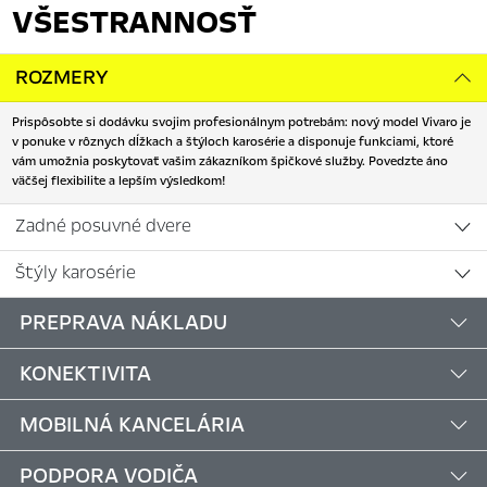
VŠESTRANNOSŤ
ROZMERY
Prispôsobte si dodávku svojim profesionálnym potrebám: nový model Vivaro je
v ponuke v rôznych dĺžkach a štýloch karosérie a disponuje funkciami, ktoré
vám umožnia poskytovať vašim zákazníkom špičkové služby. Povedzte áno
väčšej flexibilite a lepším výsledkom!
Zadné posuvné dvere
Štýly karosérie
PREPRAVA NÁKLADU
KONEKTIVITA
MOBILNÁ KANCELÁRIA
PODPORA VODIČA