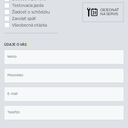
Testovacia jazda
OBJEDNAŤ
Žiadosť o schôdzku
NA SERVIS
Zavolať späť
Všeobecná otázka
ÚDAJE O VÁS

Meno
Priezvisko
E-mail
Telefón