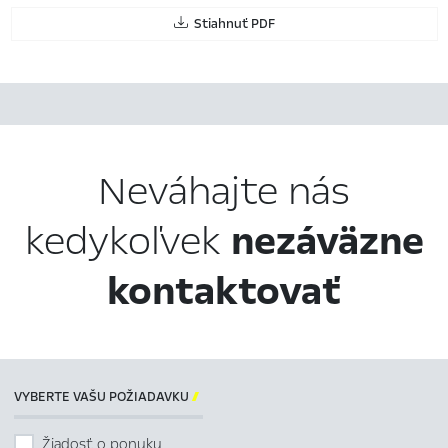
Stiahnuť PDF
Neváhajte nás
kedykoľvek
nezáväzne
kontaktovať
VYBERTE VAŠU POŽIADAVKU

Žiadosť o ponuku