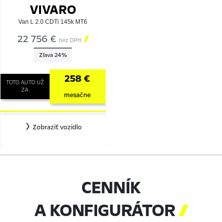
VIVARO
Van L 2.0 CDTi 145k MT6
22 756 €

bez DPH
Zľava 24%
258 €
TOTO AUTO UŽ
ZA
mesačne
Zobraziť vozidlo
CENNÍK
A KONFIGURÁTOR
