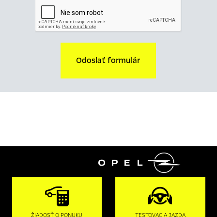
Odoslať formulár

ŽIADOSŤ O PONUKU
TESTOVACIA JAZDA