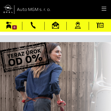

Auto MGM s. r. o.
0