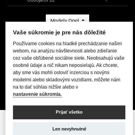
Modely Opel
Vaše súkromie je pre nás dôležité
Titulná stránka
Skladové vozidlá
Používame cookies na hladké prechádzanie našim
Servis & Príslušenstvo
webom, na analýzu návštevnosti alebo zdieľanie
cez vaše obľúbené sociálne siete. Neobsahujú vaše
Kontakty
osobné údaje a nič nikam neposielajú. Ak chcete,
Nastavení cookies
aby sme vás mohli osloviť inzerciou s novými
Realizácia 2025
Comin.cz, s.r.o.
&
lead management GROWITO
modelmi alebo skladovými vozidlami, môžete nám
na to dať súhlas nižšie alebo v
nastavenie súkromia.
Prijať všetko
Len nevyhnutné