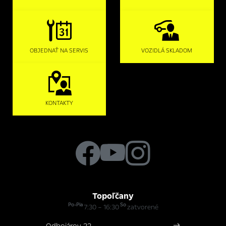
OBJEDNAŤ NA SERVIS
VOZIDLÁ SKLADOM
KONTAKTY
Topoľčany
Po-Pia
So
7:30 – 16:30
zatvorené
Odbojárov 22