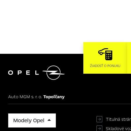

ŽIADOSŤ O PONUKU
Auto MGM s. r. o.
Topoľčany
Titulná strá
Modely Opel
Skladové voz