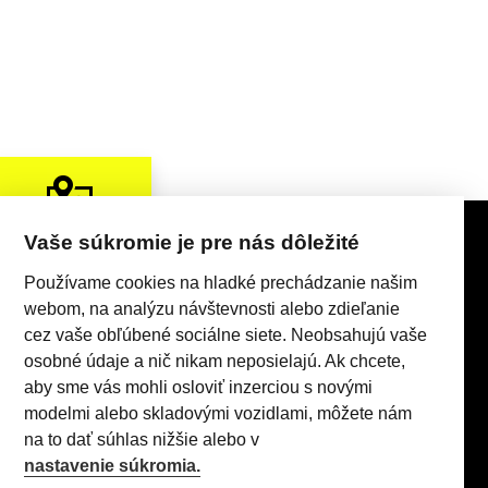
Vaše súkromie je pre nás dôležité
KONTAKTY
Používame cookies na hladké prechádzanie našim
webom, na analýzu návštevnosti alebo zdieľanie
cez vaše obľúbené sociálne siete. Neobsahujú vaše
osobné údaje a nič nikam neposielajú. Ak chcete,
aby sme vás mohli osloviť inzerciou s novými
modelmi alebo skladovými vozidlami, môžete nám
Realizácia 2025
Comin.cz, s.r.o.
&
lead management GROWITO
na to dať súhlas nižšie alebo v
nastavenie súkromia.