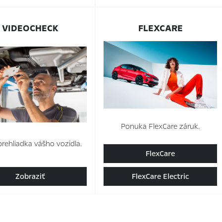
VIDEOCHECK
FLEXCARE
Ponuka FlexCare záruk.
rehliadka vášho vozidla.
FlexCare
Zobraziť
FlexCare Electric