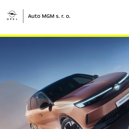

Auto MGM s. r. o.