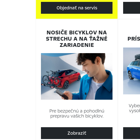
Objednať na servis
NOSIČE BICYKLOV NA
STRECHU A NA ŤAŽNÉ
PRÍ
ZARIADENIE
Vyber
vyso
Pre bezpečnú a pohodlnú
prepravu vašich bicyklov.
Zobraziť