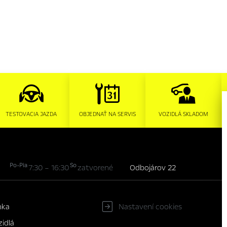
TESTOVACIA JAZDA
OBJEDNAŤ NA SERVIS
VOZIDLÁ SKLADOM
Po-Pia
So
7:30 – 16:30
zatvorené
Odbojárov 22
nka
Nastavení cookies
idlá