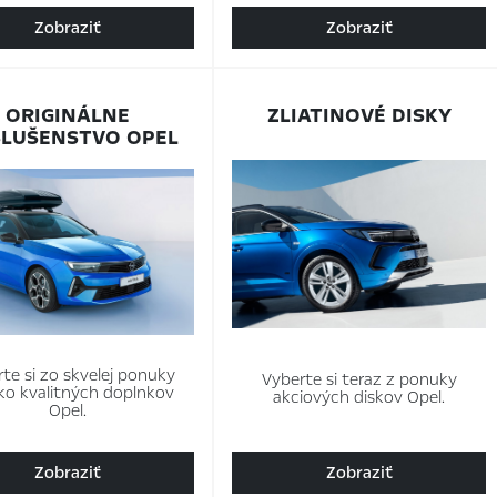
Zobraziť
Zobraziť
ORIGINÁLNE
ZLIATINOVÉ DISKY
SLUŠENSTVO OPEL
te si zo skvelej ponuky
Vyberte si teraz z ponuky
ko kvalitných doplnkov
akciových diskov Opel.
Opel.
Zobraziť
Zobraziť