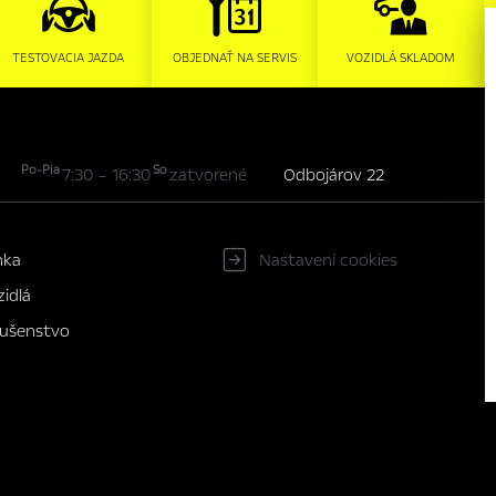
TESTOVACIA JAZDA
OBJEDNAŤ NA SERVIS
VOZIDLÁ SKLADOM
Po-Pia
So
7:30 – 16:30
zatvorené
Odbojárov 22
nka
Nastavení cookies
idlá
slušenstvo