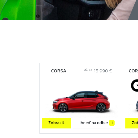
už za
CORSA
15 990 €
COR
Zobraziť
Ihneď na odber
Zob
1