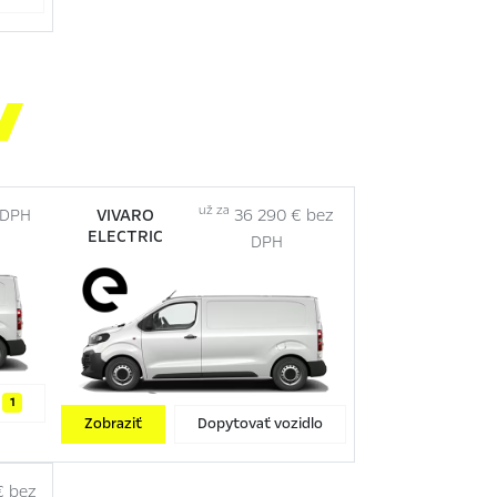

už za
 DPH
VIVARO
36 290 € bez
ELECTRIC
DPH
r
1
Zobraziť
Dopytovať vozidlo
€ bez