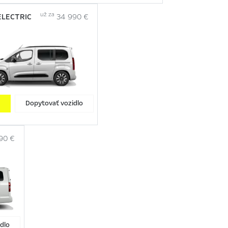
už za
LECTRIC
34 990 €
ť
Dopytovať vozidlo
90 €
dlo