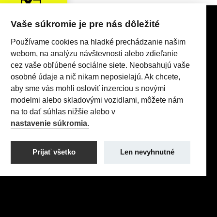
Vaše súkromie je pre nás dôležité
KONTAKTY
Používame cookies na hladké prechádzanie našim
webom, na analýzu návštevnosti alebo zdieľanie
cez vaše obľúbené sociálne siete. Neobsahujú vaše
osobné údaje a nič nikam neposielajú. Ak chcete,
aby sme vás mohli osloviť inzerciou s novými
modelmi alebo skladovými vozidlami, môžete nám
Realizácia 2025
Comin.cz, s.r.o.
&
lead management GROWITO
na to dať súhlas nižšie alebo v
nastavenie súkromia.
Prijať všetko
Len nevyhnutné