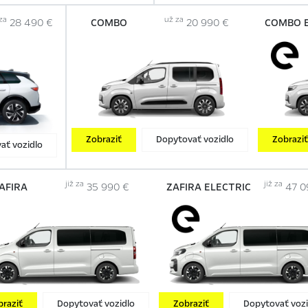
za
už za
28 490 €
COMBO
20 990 €
COMBO E
Zobraziť
Dopytovať vozidlo
Zobrazi
ať vozidlo
již za
již za
AFIRA
35 990 €
ZAFIRA ELECTRIC
47 0
braziť
Dopytovať vozidlo
Zobraziť
Dopytovať vozi