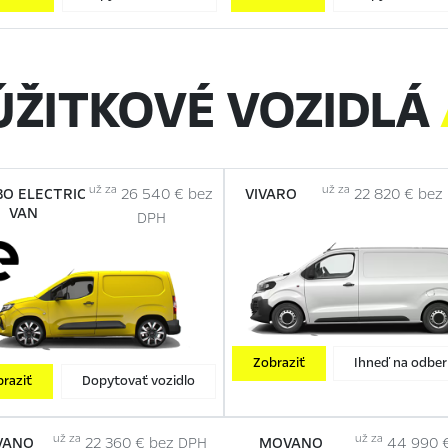
ÚŽITKOVÉ VOZIDLÁ
už za
už za
O ELECTRIC
26 540 € bez
VIVARO
22 820 € bez
VAN
DPH
Zobraziť
Ihneď na odbe
raziť
Dopytovať vozidlo
už za
už za
VANO
22 360 € bez DPH
MOVANO
44 990 