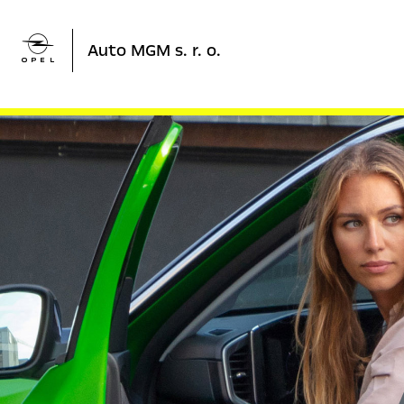

Auto MGM s. r. o.