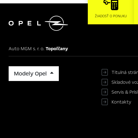

ŽIADOSŤ O PONUKU
Auto MGM s. r. o.
Topoľčany
Titulná strá
Modely Opel
Skladové voz
Servis & Prí
Kontakty