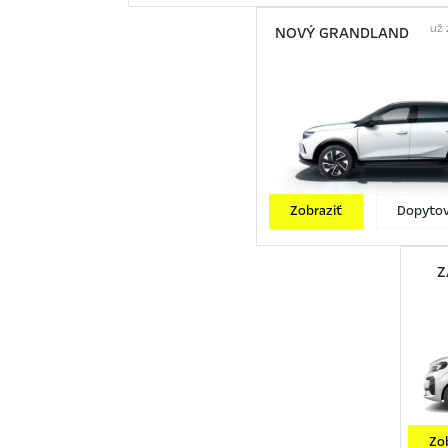
už 
NOVÝ GRANDLAND
Zobraziť
Dopytov
Z
Zo