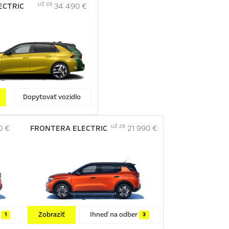
už za
ECTRIC
34 490 €
Dopytovať vozidlo
už za
0 €
FRONTERA ELECTRIC
21 990 €
r
Zobraziť
Ihneď na odber
1
3