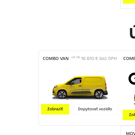
už za
COMBO VAN
16 810 € bez DPH
COMB
Zobraziť
Dopytovať vozidlo
Zob
MO