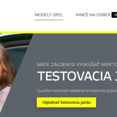
MODELY OPEL
IHNEĎ NA ODBER
13
MÁTE ZÁUJEM SI VYSKÚŠAŤ NIEKT
TESTOVACIA 
Využite možnosti objednania testovacej jazd
Objednať testovaciu jazdu