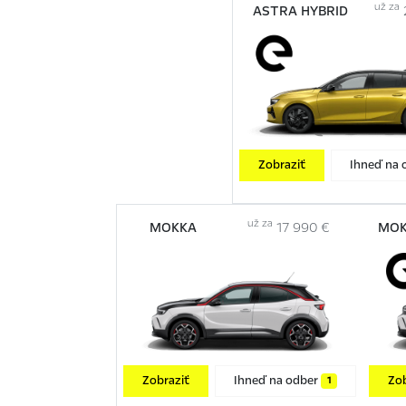
už za
ASTRA HYBRID
Zobraziť
Ihneď na 
už za
MOKKA
17 990 €
MOK
Zobraziť
Ihneď na odber
Zob
1