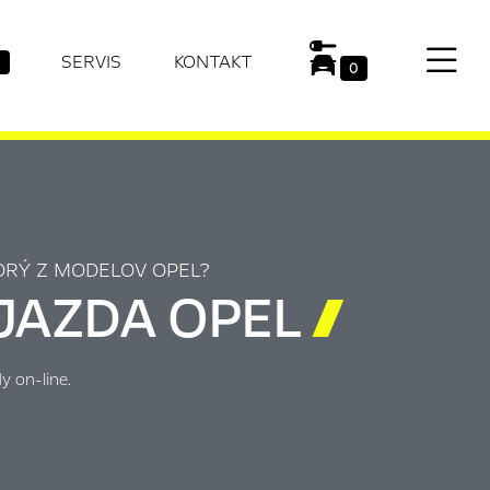
SERVIS
KONTAKT
0
ORÝ Z MODELOV OPEL?
JAZDA OPEL

y on-line.