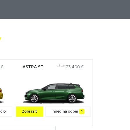

už za
 €
ASTRA ST
23 490 €
dlo
Zobraziť
Ihneď na odber
1