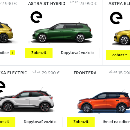
už za
22 990 €
ASTRA ST HYBRID
23 990 €
ASTRA EL
odber
Zobraziť
Dopytovať vozidlo
1
Zobrazit
už za
už za
KA ELECTRIC
29 990 €
FRONTERA
18 99
raziť
Dopytovať vozidlo
Zobraziť
Ihneď na odbe